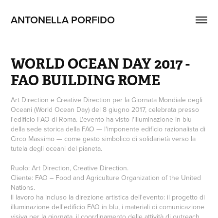
ANTONELLA PORFIDO
WORLD OCEAN DAY 2017 - 
FAO BUILDING ROME
Art Direction e Creative Direction per la Giornata Mondiale degli
Oceani (World Ocean Day) del 8 giugno 2017, celebrata presso
l'edificio FAO di Roma. L'evento ha visto l'illuminazione in blu
della sede storica della FAO — l'imponente edificio razionalista di
Circo Massimo — come gesto simbolico di solidarietà verso la
tutela degli oceani del pianeta.
Ruolo: Art Direction, Creative Direction.
Cliente: FAO – Food and Agriculture Organization of the United
Nations.
Il lavoro ha incluso la direzione artistica dell'evento: il progetto di
illuminazione dell'edificio FAO in blu, i materiali di comunicazione
visiva per la giornata, il coordinamento delle attività di outreach.