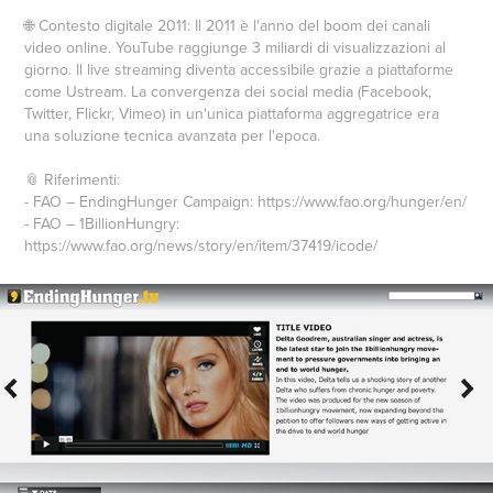
🌐 Contesto digitale 2011: Il 2011 è l'anno del boom dei canali
video online. YouTube raggiunge 3 miliardi di visualizzazioni al
giorno. Il live streaming diventa accessibile grazie a piattaforme
come Ustream. La convergenza dei social media (Facebook,
Twitter, Flickr, Vimeo) in un'unica piattaforma aggregatrice era
una soluzione tecnica avanzata per l'epoca.
📎 Riferimenti:
- FAO – EndingHunger Campaign: https://www.fao.org/hunger/en/
- FAO – 1BillionHungry:
https://www.fao.org/news/story/en/item/37419/icode/